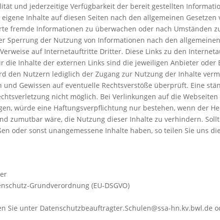
Qualität und jederzeitige Verfügbarkeit der bereit gestellten Info
 eigene Inhalte auf diesen Seiten nach den allgemeinen Gesetzen v
herte fremde Informationen zu überwachen oder nach Umständen zu f
der Sperrung der Nutzung von Informationen nach den allgemeinen
 Verweise auf Internetauftritte Dritter. Diese Links zu den Internet
die Inhalte der externen Links sind die jeweiligen Anbieter oder B
ird den Nutzern lediglich der Zugang zur Nutzung der Inhalte verm
 und Gewissen auf eventuelle Rechtsverstöße überprüft. Eine stä
echtsverletzung nicht möglich. Bei Verlinkungen auf die Webseiten 
gen, würde eine Haftungsverpflichtung nur bestehen, wenn der He
d zumutbar wäre, die Nutzung dieser Inhalte zu verhindern. Sollten
en oder sonst unangemessene Inhalte haben, so teilen Sie uns dies
ter
Datenschutz-Grundverordnung (EU-DSGVO)
en Sie unter Datenschutzbeauftragter.Schulen@ssa-hn.kv.bwl.de o