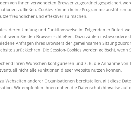
tte dem von Ihnen verwendeten Browser zugeordnet gespeichert wer
ormationen zufließen. Cookies können keine Programme ausführen o
utzerfreundlicher und effektiver zu machen.
okies, deren Umfang und Funktionsweise im Folgenden erläutert we
scht, wenn Sie den Browser schließen. Dazu zählen insbesondere di
schiedene Anfragen Ihres Browsers der gemeinsamen Sitzung zuord
bsite zurückkehren. Die Session-Cookies werden gelöscht, wenn 
rechend Ihren Wünschen konfigurieren und z. B. die Annahme von T
 eventuell nicht alle Funktionen dieser Website nutzen können.
u Webseiten anderer Organisationen bereitstellen, gilt diese Date
ation. Wir empfehlen Ihnen daher, die Datenschutzhinweise auf