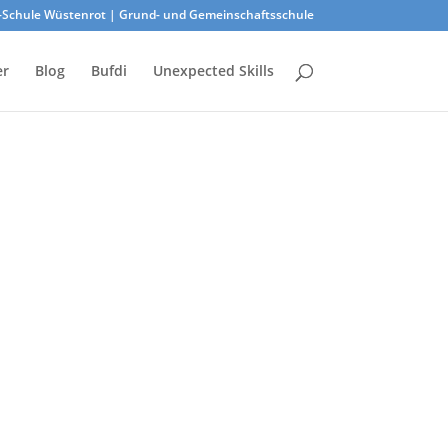
-Schule Wüstenrot | Grund- und Gemeinschaftsschule
er
Blog
Bufdi
Unexpected Skills