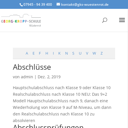
07945 - 94 39 400
kontakt@gks-wuestenrot.de
A
E
F
H
I
K
N
S
U
V
W
Z
Abschlüsse
von
admin
|
Dez. 2, 2019
Hauptschulabschluss nach Klasse 9 oder Klasse 10
Realschulabschluss nach Klasse 10 NEU: Das 9+2
Modell Hauptschulabschluss nach 9, danach eine
Wiederholung von Klasse 9 auf M-Niveau, um dann
den Realschulabschluss nach Klasse 10 zu
absolvieren
Abschlussprüfungen