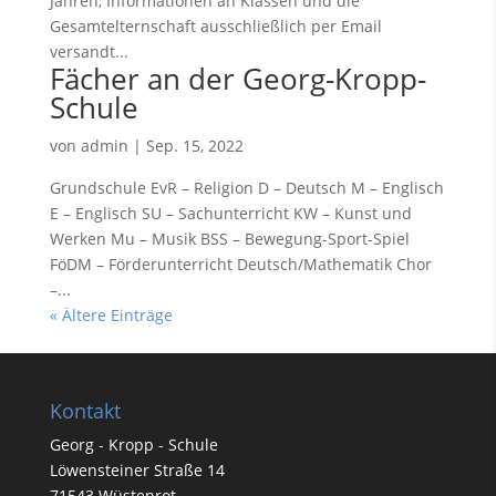
Jahren, Informationen an Klassen und die
Gesamtelternschaft ausschließlich per Email
versandt...
Fächer an der Georg-Kropp-
Schule
von
admin
|
Sep. 15, 2022
Grundschule EvR – Religion D – Deutsch M – Englisch
E – Englisch SU – Sachunterricht KW – Kunst und
Werken Mu – Musik BSS – Bewegung-Sport-Spiel
FöDM – Förderunterricht Deutsch/Mathematik Chor
–...
« Ältere Einträge
Kontakt
Georg - Kropp - Schule
Löwensteiner Straße 14
71543 Wüstenrot