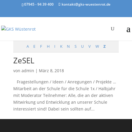
07945 - 94 39 400
kontakt@gks-wuestenrot.de
A
E
F
H
I
K
N
S
U
V
W
Z
ZeSEL
von
admin
|
März 8, 2018
Fragestellungen / Ideen / Anregungen / Projekte …
Mitarbeit an der Schule für die Schule 1x / Halbjahr
mit Moderator Teilnehmer: Alle, die an der aktiven
Mitwirkung und Entwicklung an unserer Schule
interessiert sind! Dabei sein sollten auf...