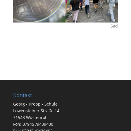
Sad
Kontakt
Georg - Kropp - Schule
Löwensteiner Straße 14
71543 Wüstenrot
Fon: 07945 /9439400
Fax: 07945 /9439402